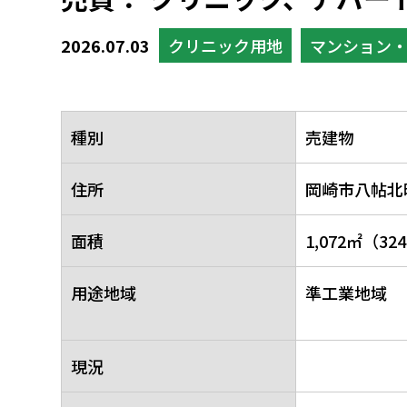
2026.07.03
クリニック用地
マンション
種別
売建物
住所
岡崎市八帖北
面積
1,072㎡（32
用途地域
準工業地域
現況