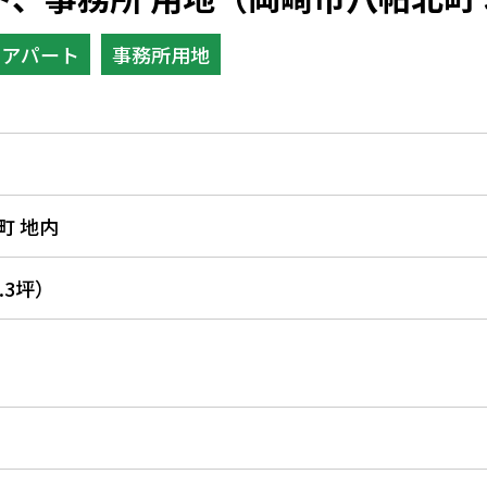
・アパート
事務所用地
町 地内
4.3坪）