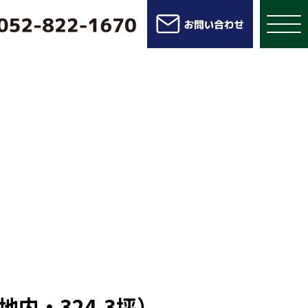
内・324.3坪）