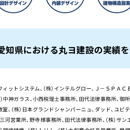
愛知県における
丸ヨ建設の実績を
）フィットシステム、（株）インテルグロー、Ｊ－ＳＰＡＣＥ
（有）中神ガラス、小西税理士事務所、田代法律事務所、御
室、（株）日本グランドシャンパーニュ、ダッド、ユピテル
三河営業所、野寺様事務所、田代法律事務所、（株）サンエ
）岡崎特機、（株）トリム、（株）大和商会岐阜営業所、静