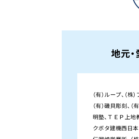
地元・
（有）ループ、（株
（有）磯貝彫刻、
明塾、ＴＥＰ上地教
クボタ建機西日本
伝岡崎営業所、（株