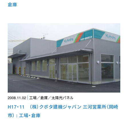
倉庫
2008.11.02
工場／倉庫／太陽光パネル
H17・11 （株）クボタ建機ジャパン 三河営業所（岡崎
市） : 工場・倉庫