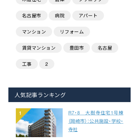
名古屋市
病院
アパート
マンション
リフォーム
賃貸マンション
豊田市
名古屋
工事
2
人気記事ランキング
R7・8 大樹寺住宅1号棟
1
（岡崎市）：公共施設・学校・
寺社