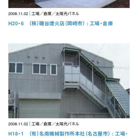
2008.11.02
工場／倉庫／太陽光パネル
H20・6 （株）磯谷煙火店（岡崎市） : 工場・倉庫
2008.11.02
工場／倉庫／太陽光パネル
H18・1 （有）名南機械製作所本社（名古屋市） : 工場・