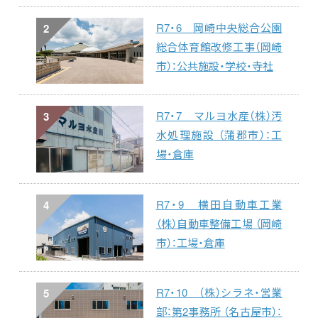
R7・6 岡崎中央総合公園
2
総合体育館改修工事（岡崎
市）：公共施設・学校・寺社
R7・7 マルヨ水産（株）汚
3
水処理施設 （蒲郡市）：工
場・倉庫
R7・9 横田自動車工業
4
（株）自動車整備工場 （岡崎
市）：工場・倉庫
R7・10 （株）シラネ・営業
5
部：第2事務所 （名古屋市）：