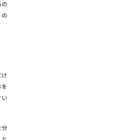
当の
りの
だけ
体を
さい
な分
こと