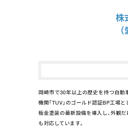
株
（
澤田塗装様の工場（建物）は、元々
岡崎市で30年以上の歴史を持つ自動
工場の建物について、何か悩まれ
機関「TUV」のゴールド認証BP工場と
板金塗装の最新設備を導入し、外観だ
何がきっかけで当社を知りました
も対応しています。