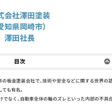
式会社澤田塗装
愛知県岡崎市）
澤田社長
目次
どのような建物でしたか？
車の板金塗装会社で、技術や安全などに関する世界の
ていたことがありましたか？
しても有名。
けでなく、自動車全体の軸のズレといった内部の不具
か？