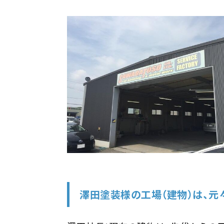
消防の相談を当社にしたのはなぜ
最初は、何から始めましたか？
図面を作成したあとは、何をした
消防の件についての工事契約をす
実際、建築工事を始めてから、何
長期間の工事でしたが、いかがで
今後、工場建設を考えられている方
丸ヨ建設の担当者より一言
澤田塗装様の工場（建物）は、