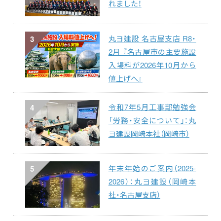
れました！
丸ヨ建設 名古屋支店 R8・
3
2月 『名古屋市の主要施設
入場料が2026年10月から
値上げへ』
令和7年5月工事部勉強会
4
「労務・安全について」：丸
ヨ建設岡崎本社（岡崎市）
年末年始のご案内（2025-
5
2026）：丸ヨ建設（岡崎本
社・名古屋支店）