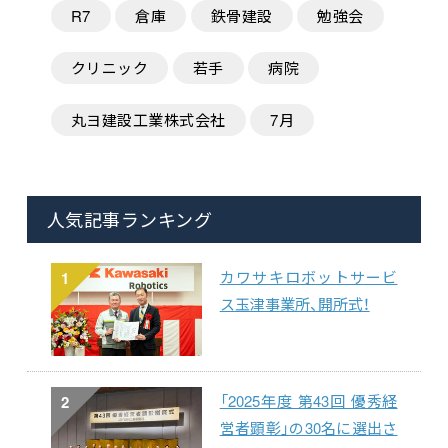
R7
倉庫
鉄骨建設
勉強会
クリニック
若手
病院
丸ヨ建設工業株式会社
7月
人気記事ランキング
カワサキロボットサービ
1
ス玉津事業所、開所式！
「2025年度 第43回 優秀経
2
営者顕彰」の30名に選出さ